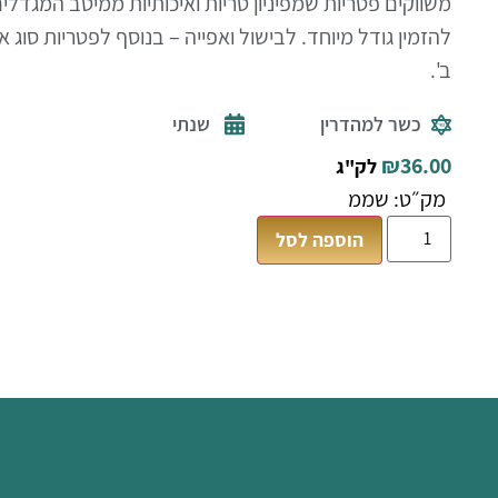
משווקים פטריות שמפיניון טריות ואיכותיות ממיטב המגדלים 
להזמין גודל מיוחד. לבישול ואפייה – בנוסף לפטריות סוג א'
ב'.
כשר למהדרין
שנתי
₪
36.00
לק"ג
מק״ט: שממ
הוספה לסל