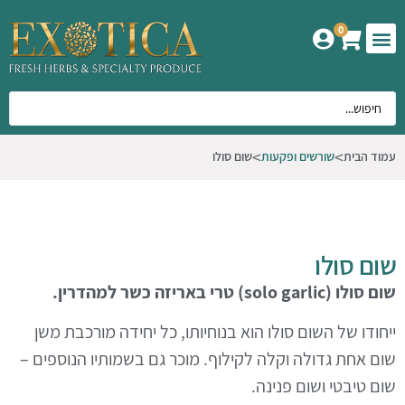
0
המוצרים שלנו
אודות אקזוטיקה
עמוד הבית
שורשים ופקעות
שום סולו
שום סולו
שום סולו (solo garlic) טרי באריזה כשר למהדרין.
ייחודו של השום סולו הוא בנוחיותו, כל יחידה מורכבת משן
שום אחת גדולה וקלה לקילוף. מוכר גם בשמותיו הנוספים –
שום טיבטי ושום פנינה.