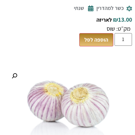
כשר למהדרין
שנתי
₪
13.00
לאריזה
מק״ט: שוס
הוספה לסל