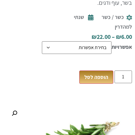
בשר,
עוף ודגים
.
כשר / כשר
שנתי
למהדרין
₪
22.00
–
₪
6.00
אפשרויות
הוספה לסל