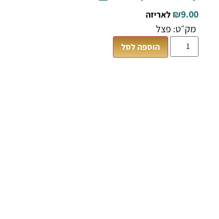
₪
9.00
לאריזה
מק״ט: פצל
הוספה לסל