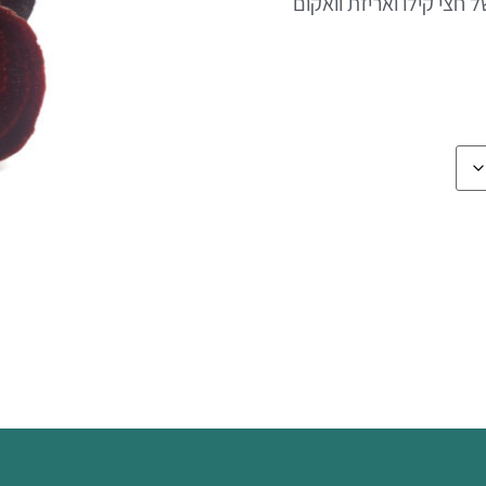
חצי קילו ואריזת וואקום