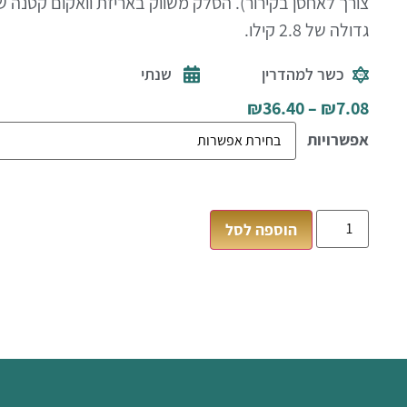
צורך לאחסן בקירור). הסלק משווק באריזת וואקום קטנה של 
גדולה של 2.8 קילו.
כשר למהדרין
שנתי
₪
36.40
–
₪
7.08
אפשרויות
הוספה לסל