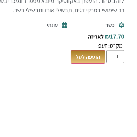
לזהב טהור. הזעפרן באקזוטיקה מיובא מספרד ונמכר יבש 
רב שימושי במרקי דגים, תבשילי אורז ותבשילי בשר.
כשר
עונתי
₪
17.70
לאריזה
מק״ט: זעפ
הוספה לסל