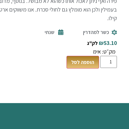
פירה ואף ניתן לאכול אותו כשהוא לא מבושל. בנוסף, מד
בעמילין ולכן הוא מומלץ גם לחולי סכרת.
קילו.
כשר למהדרין
שנתי
₪
53.10
לק"ג
מק״ט: אימ
הוספה לסל