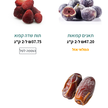
תאנים קפואות
תות שדה קפוא
ל-2 ק"ג
ל-2 ק"ג
₪
37.75
₪
47.20
המלאי אזל
הוספה לסל