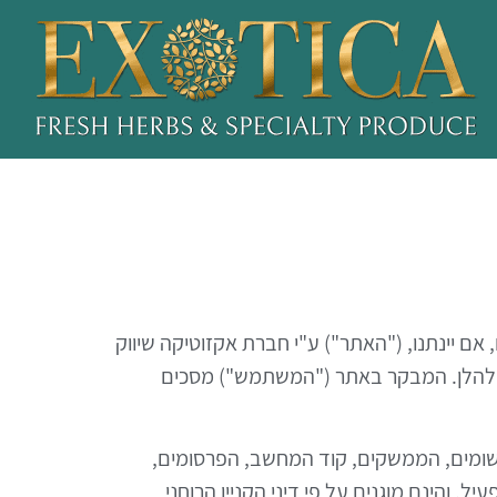
 אם יינתנו, ("האתר") ע"י חברת אקזוטיקה שיווק
ויות המפורטים להלן. המבקר באתר ("המשתמש") מסכים
יישומים, הממשקים, קוד המחשב, הפרסומים,
, והינם מוגנים על פי דיני הקניין הרוחני