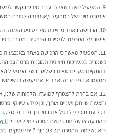
9. המפעיל יהיה רשאי להעביר מידע בקשר למשתמש
אינטרס חיוני של המפעיל ו/או נועדה לטובת ה
10. הרכישה באתר מחייבת מילוי טופס הזמנה. ה
אישור על הסכמתו למסירת הפרטים. מסירת הפרט
11. המפעיל מאשר כי הרכישה באתר באמצעות כרט
נשמרים במערכות חיצונית המוגנות ברמה גבוהה
בהתקיים מקרים שאינו בשליטתו של המפעיל ו/או ה
מטעמו אם מידע זה יאבד או אם יעשה בו שימוש 
12. אם בחרת להצטרף למועדון הלקוחות שלנו, א
והצעות שייתכן ויעניינו אותך, וכן מידע שיווקי ופרסו
בכל עת תוכל/י לבטל את בחירתך ולחדול מלקבל
ההודעה או שליחת בקשת הסרה למייל יעודי:
o.il
היא נשלחה, ההסרה תבוצע תוך 7 ימי עסקים. בכל מקרה, פרטיך לא יימסרו לצדדים שלישיים.