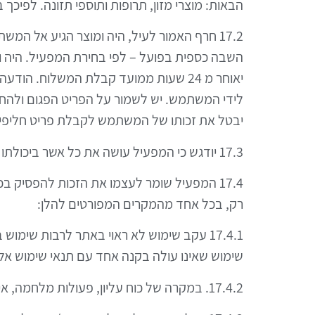
הבאות: מוצרי מזון, תרופות ותוספי תזונה. לפיכ
17.2 חרף האמור לעיל, היה ומוצר הגיע אל המ
השבה כספית בפועל – לפי בחירת המפעיל. היה ו
יאוחר מ 24 שעות ממועד קבלת המשלוח. הודעה כאמור תינתן בכתב בדואל ל
לידי המשתמש. יש לשמור על הפריט הפגום ולהחזי
יבטל את זכותו של המשתמש לקבלת פריט חליפי.
17.3 יודגש כי המפעיל עושה את כל אשר ביכולתו בכדי שתקלות כאלו לא יתעוררו.
17.4 המפעיל שומר לעצמו את הזכות להפסיק ב
רק, בכל אחד מהמקרים המפורטים להלן:
17.4.1 עקב שימוש לא ראוי באתר לרבות שימ
שימוש שאינו עולה בקנה אחד עם תנאי שימוש אלו ו/
17.4.2. במקרה של כוח עליון, פעולות מלחמה, איבה או טרור המונעים לדעת המפעיל את המשך פעילות האתר.