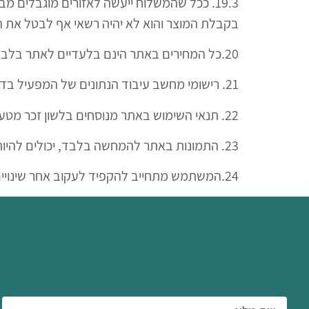
19.3. ככל שהמשלוח ייעשה לאזורים מוגבלים מב
בקבלת המוצר והוא לא יהיה רשאי אף לבטל את ה
20.כל המחירים באתר הינם בלעדיים לאתר בלבד.
21. רישומי מחשב עיבוד הנתונים של המפעיל בדבר הפעולות המתבצעות דרך האתר יהוו ראיה חלוטה ומכרעת לנכונות הפעולות ולפרטי הפעולות.
22. תנאי השימוש באתר מנוסחים בלשון זכר מטעמי נוחות בלבד והם מתייחסים לגברים ולנשים כאחד.
23. התמונות באתר להמחשה בלבד, יכולים להיות שינויים באריזות המוצרים.
24.המשתמש מתחייב להקפיד לעקוב אחר שינויים בתנאי שימוש ותקנון אלו.