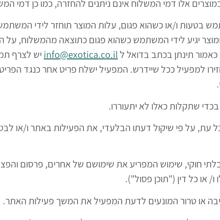
ך במוצרים אלו דמי המשלוח אינם ניתנים להחזרה, כמו כן דמי ה
שתמש בטעות ו/או כשהוא פגום, עלות המוצר תוחזר לידי המשתמש ב
מוצר יגיע לידי המשתמש כשהוא פגום כתוצאה מהמשלוח, על המ
info@exotica.co.il
יש לצרף תמו
רו למפעיל ככל שיידרש. המפעיל ישלח פריט אחר כנגד הפריט 
כל עת, על פי שיקול דעתו הבלעדי, את הפעילות באתר ו/או לבט
וש בלתי חוקי, שימוש המפריע את שימושם של אחרים, פרסום והפצת
 או כל דין ("תוכן פסול").