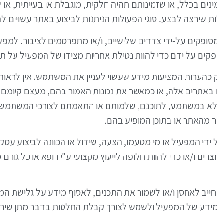
זמינים בכלל, או שזמינותם תהיה חלקית, מוגבלת או בעייתית, או
 שירצה לבצע. סוגי הפעולות הניתנות לביצוע באתר עשויים לה
סופקים על-ידי צדדים שלישיים, ו/או מתפרסמים לציבור. למפעי
קים על ידם כדי להוות נטילת אחריות מצידו של המפעיל על תכנ
ק כהערות המציעות מידע שעשוי לעניין את המשתמש. אין לראו
באתרים אלה, או כמאשר את נכונות האמור בהם, מעצם קיומם ש
ולא במשתמע, לתוכנם, שלמותם או התאמתם לצורכי המשתמש. המפ
 מהאתר או בתוכן המופיע בהם.
 ידי המפעיל או מי מטעמו, הצעה, שידול או הכוונה לביצוע עסק
צרים ו/או כדי להוות חלופה לייעוץ מקצועי ע"י רופא או כל גו
יב לאחסן ו/או לשמור את התכנים, לאסוף מידע על גלישת המ
מידע של המפעיל ולשמש לצורך קבלת החלטות בדבר מתן שירו