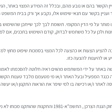
עניין הקשור בהם או נובע מהם, ובכלל זה המידע המצוי באתר, הג
ר ועניין בקשר עם תנאי שימוש אלו, נקבע אך ורק בבית המשפט
נו מותר על פי הדין המקומי. תשומת לבך לכך שייתכן שהשימוש
שונות ולכן על כל משתמש לבדוק, קודם השימוש בתכנים, אם לפי
נה להציע הצעות או כהצעה לכל המצוי בסמכות שיפוט מחוץ למד
ע או להיענות להצעה כזו.
גלישה באתר על ידי המשתמש מהווים ראיה חלוטה להסכמתו לאמור
ה כנגד המפעיל ובעל האתר ו/או מי מטעמם מלבד טענות הקשור
אתר ו/או רכישה בו למי שיפר את הוראות התקנון ו/או יעשה שי
17.1 המשתמש מצהיר ומאשר כי ידוע לו שעל פי חוק הגנת הצרכ