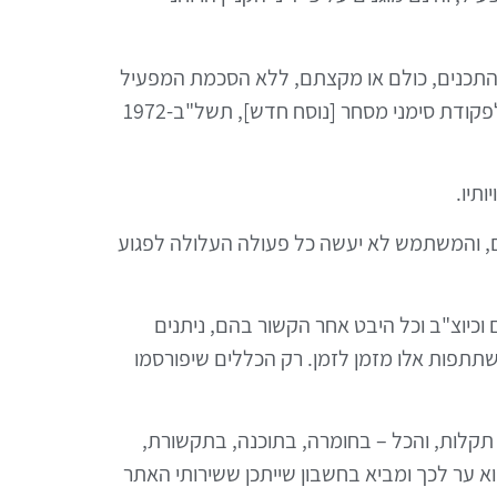
ת התכנים, כולם או מקצתם, ללא הסכמת המפעיל
לכך במפורש ובכתב, הכל בהתאם ובכפוף, בין השאר, לחוק זכות יוצרים, התשס"ח–2007, לפקודת זכות יוצרים, לפקודת סימני מסחר [נוסח חדש], תשל"ב-1972
תכנים, והמשתמש לא יעשה כל פעולה העלולה לפגוע
ם וכיוצ"ב וכל היבט אחר הקשור בהם, ניתנים
שתתפות אלו מזמן לזמן. רק הכללים שיפורסמו
או תקלות, והכל – בחומרה, בתוכנה, בתקשורת,
 ער לכך ומביא בחשבון שייתכן ששירותי האתר