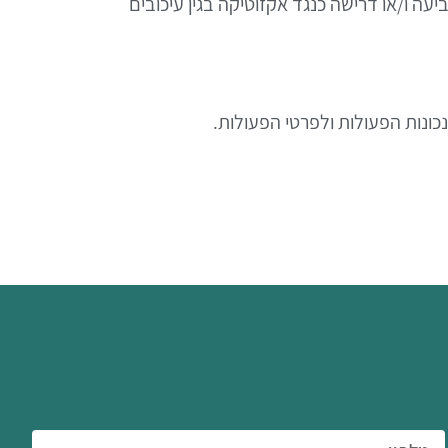
יעה ו/או דרישה כנגד אקזוטיקה בגין עיכובים