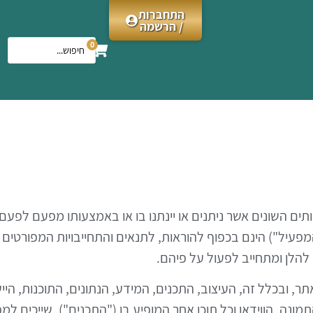
התחברות
/ הרשמה
0
תים השונים אשר ניתנים או יינתנו בו או באמצעותו מפעם לפעם,
יים בע"מ 511337974 (להלן – "המפעיל") הינם בכפוף להוראות, לתנאים והתחייב
להלן ומתחייב לפעול על פיהם.
תר, ובכלל זה, העיצוב, התכנים, המידע, הנתונים, התוכנות, ה
נה, הווידאו וכל תוכן אחר המופיע בו ("התכנים"), שייכים למפעיל