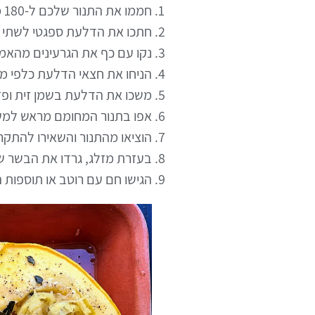
חממו את התנור שלכם ל-180 מעלות צלסיוס (350 מעלות פרנהייט).
חתכו את הדלעת ספגטי לשתי ח
נקו עם כף את הגרעינים מהאמ
הניחו את חצאי הדלעת כלפי מט
משכו את הדלעת בשמן זית ופזרו
אפו בתנור המחומם מראש למשך 35-45 דקות, או עד שהדלעת רכה וניתן לדקור בקלות בעז
הוציאו מהתנור והשאירו להתקר
בעזרת מזלג, גרדו את הבשר של
הגישו חם עם רוטב או תוספות 