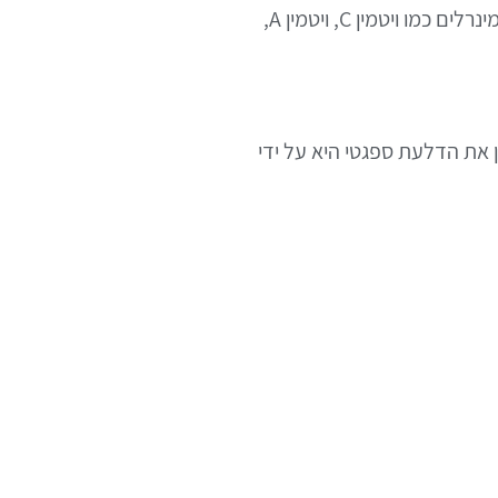
לבחירה מצוינת למי שעוקב אחר דיאטה דלת פחמימות או קטוגנית. בנוסף, היא עשירה בוויטמינים ובמינרלים כמו ויטמין C, ויטמין A,
 את הדלעת ספגטי היא על ידי